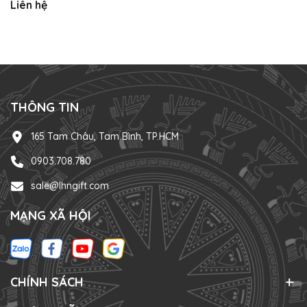
Liên hệ
THÔNG TIN
165 Tam Châu, Tam Bình, TP.HCM
0903.708.780
sale@lhngift.com
MẠNG XÃ HỘI
CHÍNH SÁCH