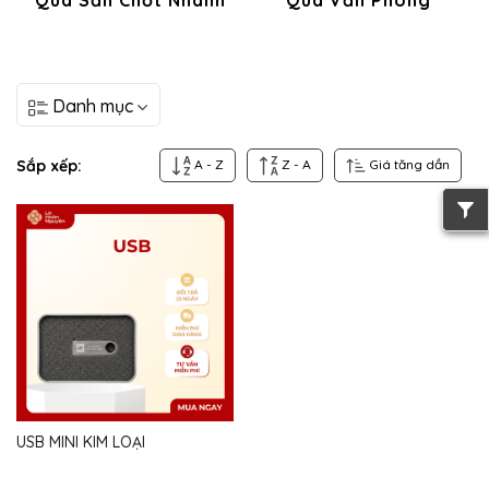
Danh mục
Sắp xếp:
A - Z
Z - A
Giá tăng dần
USB MINI KIM LOẠI