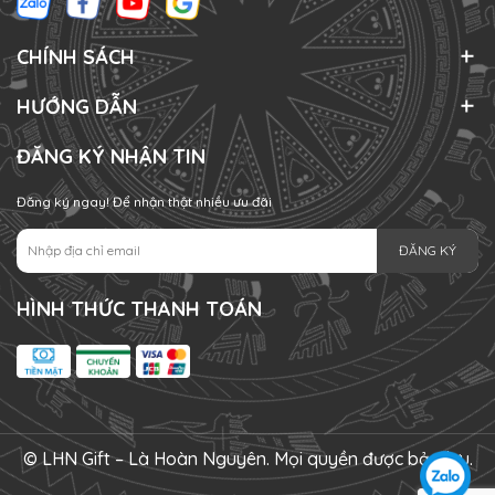
CHÍNH SÁCH
HƯỚNG DẪN
ĐĂNG KÝ NHẬN TIN
Đăng ký ngay! Để nhận thật nhiều ưu đãi
ĐĂNG KÝ
HÌNH THỨC THANH TOÁN
© LHN Gift – Là Hoàn Nguyên. Mọi quyền được bảo lưu.