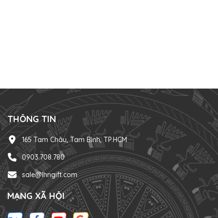
THÔNG TIN
165 Tam Châu, Tam Bình, TP.HCM
0903.708.780
sale@lhngift.com
MẠNG XÃ HỘI