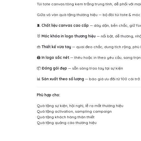
Túi tote canvas tông kem trắng trung tính, dễ phối với mọ
Giữa vô vàn quà tặng thương hiệu — bộ đôi túi tote & móc
🧵
Chất liệu canvas cao cấp
— dày dặn, bền chắc, giữ fo
🐰
Móc khóa in logo thương hiệu
— nổi bật, dễ thương, nhậ
👜
Thiết kế vừa tay
— quai đeo chắc, dung tích rộng, phù hợ
🖨️
In logo sắc nét
— thêu hoặc in theo yêu cầu, sang trọng
📦
Đóng gói đẹp
— sẵn sàng trao tay tại sự kiện
📊
Sản xuất theo số lượng
— báo giá ưu đãi từ 100 cái trở
Phù hợp cho:
Quà tặng sự kiện, hội nghị, lễ ra mắt thương hiệu
Quà tặng activation, sampling campaign
Quà tặng khách hàng thân thiết
Quà tặng quảng cáo thương hiệu