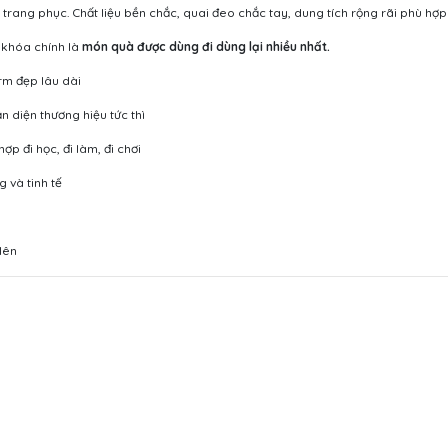
i trang phục. Chất liệu bền chắc, quai đeo chắc tay, dung tích rộng rãi phù h
 khóa chính là
món quà được dùng đi dùng lại nhiều nhất.
rm đẹp lâu dài
n diện thương hiệu tức thì
p đi học, đi làm, đi chơi
 và tinh tế
 lên