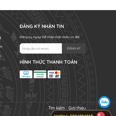
ĐĂNG KÝ NHẬN TIN
g
Đăng ký ngay! Để nhận thật nhiều ưu đãi
án
ĐĂNG KÝ
n
HÌNH THỨC THANH TOÁN
Tìm kiếm
Giới thiệu
Hotline: 0984884965