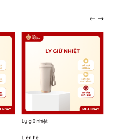
Ly giữ nhiệt
Sổ da - Set S
Liên hệ
Liên hệ