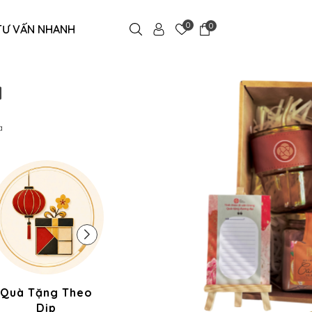
0
0
TƯ VẤN NHANH
a
a
Quà Tặng Theo
Quà Gia Dụng
Quà C
Dịp