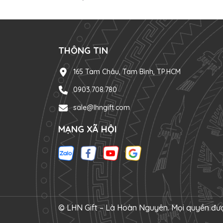
THÔNG TIN
165 Tam Châu, Tam Bình, TP.HCM
0903.708.780
sale@lhngift.com
MẠNG XÃ HỘI
© LHN Gift – Là Hoàn Nguyên. Mọi quyền đượ