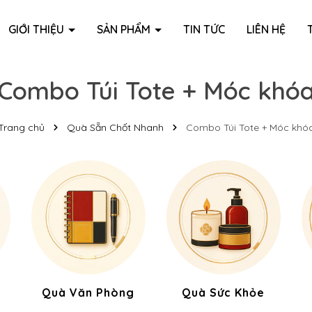
GIỚI THIỆU
SẢN PHẨM
TIN TỨC
LIÊN HỆ
Combo Túi Tote + Móc khó
Trang chủ
Quà Sẵn Chốt Nhanh
Combo Túi Tote + Móc khó
Quà Văn Phòng
Quà Sức Khỏe